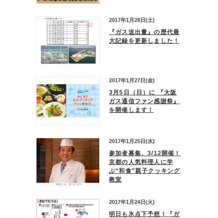
2017年1月28日(土)
『ガス送出量』の歴代最
大記録を更新しました！
2017年1月27日(金)
3月5日（日）に 『大阪
ガス通信ファン感謝祭』
を開催します！
2017年1月25日(水)
参加者募集、3/12開催！
京都の人気料理人に学
ぶ“和食”親子クッキング
教室
2017年1月24日(火)
明日も氷点下予想！『ガ