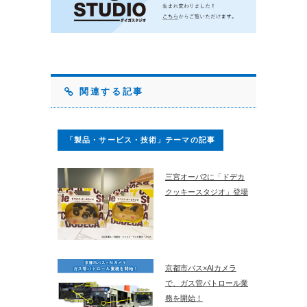
関連する記事
「製品・サービス・技術」テーマの記事
三宮オーパ2に「ドデカ
クッキースタジオ」登場
京都市バス×AIカメラ
で、ガス管パトロール業
務を開始！