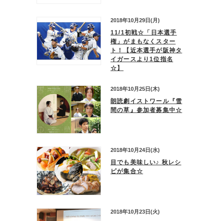
2018年10月29日(月)
11/1初戦☆「日本選手
権」がまもなくスター
ト！【近本選手が阪神タ
イガースより1位指名
☆】
2018年10月25日(木)
朗読劇イストワール『雪
間の草』参加者募集中☆
2018年10月24日(水)
目でも美味しい♪ 秋レシ
ピが集合☆
2018年10月23日(火)