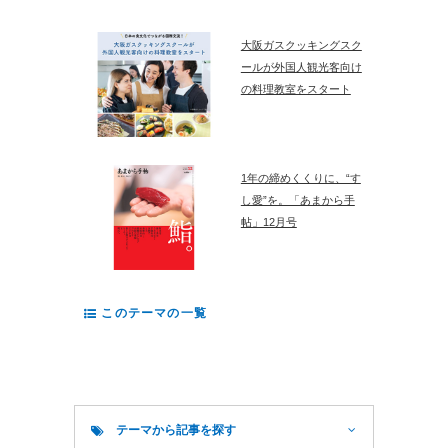
大阪ガスクッキングスク
ールが外国人観光客向け
の料理教室をスタート
1年の締めくくりに、“す
し愛”を。「あまから手
帖」12月号
このテーマの一覧
テーマから記事を探す