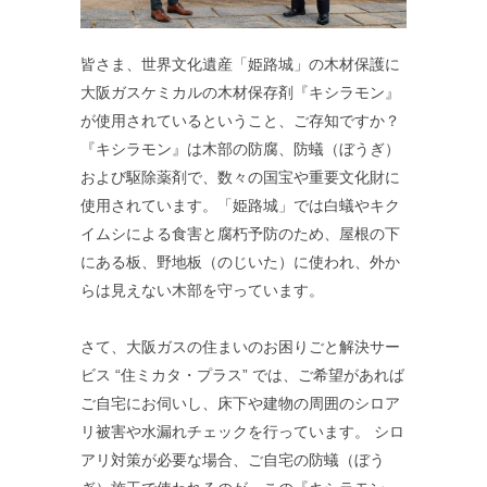
皆さま、世界文化遺産「姫路城」の木材保護に
大阪ガスケミカルの木材保存剤『キシラモン』
が使用されているということ、ご存知ですか？
『キシラモン』は木部の防腐、防蟻（ぼうぎ）
および駆除薬剤で、数々の国宝や重要文化財に
使用されています。「姫路城」では白蟻やキク
イムシによる食害と腐朽予防のため、屋根の下
にある板、野地板（のじいた）に使われ、外か
らは見えない木部を守っています。
さて、大阪ガスの住まいのお困りごと解決サー
ビス “住ミカタ・プラス” では、ご希望があれば
ご自宅にお伺いし、床下や建物の周囲のシロア
リ被害や水漏れチェックを行っています。 シロ
アリ対策が必要な場合、ご自宅の防蟻（ぼう