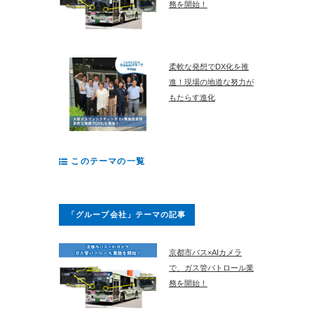
務を開始！
柔軟な発想でDX化を推
進！現場の地道な努力が
もたらす進化
このテーマの一覧
「グループ会社」テーマの記事
京都市バス×AIカメラ
で、ガス管パトロール業
務を開始！