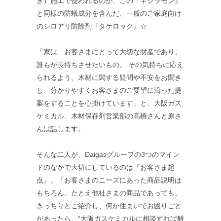
ぎ）施工で使われるのが、この『キシラモン』
と同様の防蟻成分を含んだ、一般のご家庭向け
のシロアリ防除剤『タケロック』☆
「家は、お客さまにとって大切な財産であり、
誰もが長持ちさせたいもの。 その気持ちに応え
られるよう、木材に関する疑問や不安をお聞き
し、分かりやすくお客さまのご要望に沿った提
案をすることを心掛けています」と、大阪ガス
ケミカル、木材保存剤営業部の髙橋さんと原さ
んは話します。
そんな二人が、Daigasグループの3つのマイン
ドのなかで大切にしているのは『お客さま起
点』。「お客さまのニーズにあった商品説明は
もちろん、たとえ他社さまの商品であっても、
きっちりとご紹介し、何か住まいでお困りごと
があったら、“大阪ガスケミカルに相談すれば解