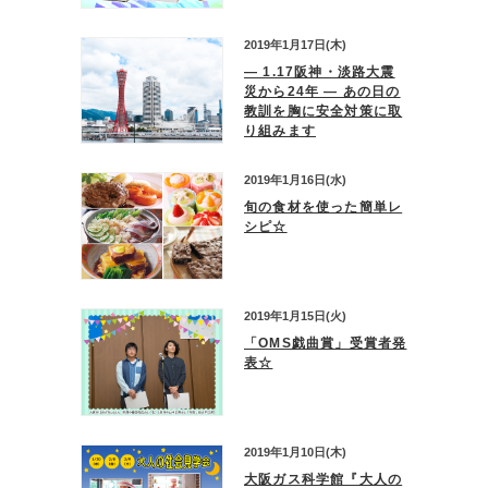
2019年1月17日(木)
― 1.17阪神・淡路大震
災から24年 ― あの日の
教訓を胸に安全対策に取
り組みます
2019年1月16日(水)
旬の食材を使った簡単レ
シピ☆
2019年1月15日(火)
「OMS戯曲賞」受賞者発
表☆
2019年1月10日(木)
大阪ガス科学館『大人の