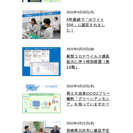
2021年4月26日(月)
4年連続で「ホワイト
500」に認定されまし
た！
2021年4月23日(金)
新型コロナウイルス感染
拡大に伴う特別措置（第
14報）
2021年4月22日(木)
再エネ由来のCO2フリー
燃料「グリーンアンモニ
ア」を知っていますか？
2021年4月21日(水)
宮崎県日向市に建設予定