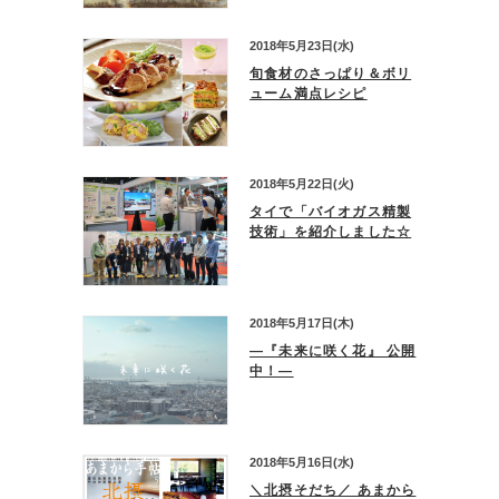
2018年5月23日(水)
旬食材のさっぱり＆ボリ
ューム満点レシピ
2018年5月22日(火)
タイで「バイオガス精製
技術」を紹介しました☆
2018年5月17日(木)
―『未来に咲く花』 公開
中！―
2018年5月16日(水)
＼北摂そだち／ あまから