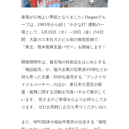
春風が心地よい季節となりました♪ Daigasグル
ープは、1981年から続く “小さな灯” 運動の一
環として、5月15日（火）～18日（金）の4日
間、大阪ガス本社ガスビル前の御堂筋側で、
『東北・熊本復興支援バザー』を開催します！
開催期間中は、被災地の特産品をはじめとする
「物品販売」や、協力企業の従業員やOBなどが
持ち寄った古書・DVDを販売する「ブックリサ
イクルコーナー」のほか、東日本大震災の救
援・復興に関する活動を写真パネルで展示して
います。 皆さまのご来場を心よりお待ちしてお
ります。 ぜひお気軽にお立ち寄りくださいね☆
また、NPO団体や福祉作業所が出店する『御堂