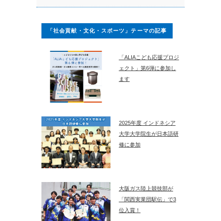
「社会貢献・文化・スポーツ」テーマの記事
「ALIAこども応援プロジ
ェクト」第6弾に参加し
ます
2025年度 インドネシア
大学大学院生が日本語研
修に参加
大阪ガス陸上競技部が
「関西実業団駅伝」で3
位入賞！