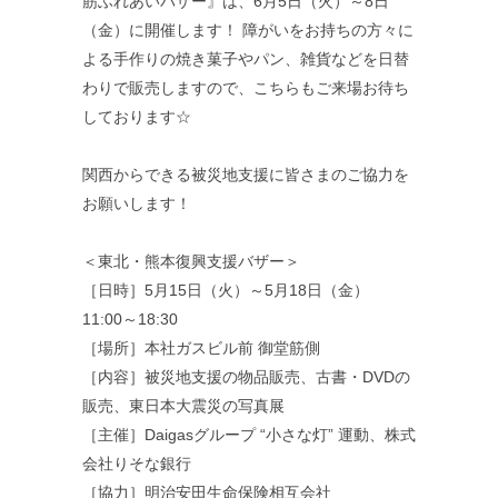
筋ふれあいバザー』は、6月5日（火）～8日
（金）に開催します！ 障がいをお持ちの方々に
よる手作りの焼き菓子やパン、雑貨などを日替
わりで販売しますので、こちらもご来場お待ち
しております☆
関西からできる被災地支援に皆さまのご協力を
お願いします！
＜東北・熊本復興支援バザー＞
［日時］5月15日（火）～5月18日（金）
11:00～18:30
［場所］本社ガスビル前 御堂筋側
［内容］被災地支援の物品販売、古書・DVDの
販売、東日本大震災の写真展
［主催］Daigasグループ “小さな灯” 運動、株式
会社りそな銀行
［協力］明治安田生命保険相互会社