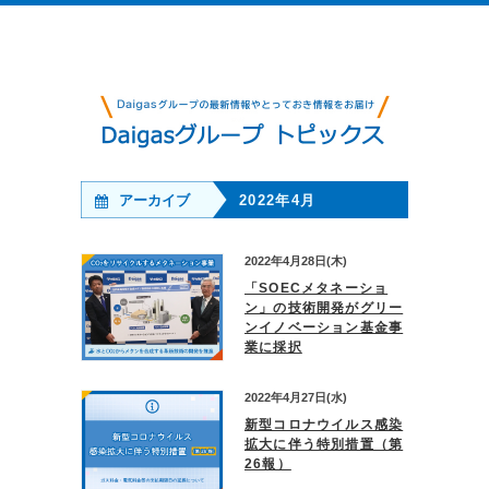
アーカイブ
2022年4月
2022年4月28日(木)
「SOECメタネーショ
ン」の技術開発がグリー
ンイノベーション基金事
業に採択
2022年4月27日(水)
新型コロナウイルス感染
拡大に伴う特別措置（第
26報）