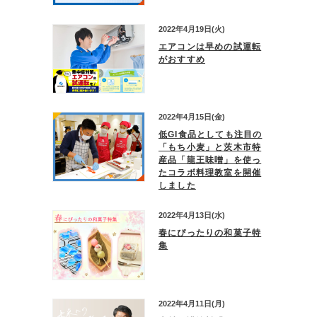
2022年4月19日(火)
エアコンは早めの試運転
がおすすめ
2022年4月15日(金)
低GI食品としても注目の
「もち小麦」と茨木市特
産品「龍王味噌」を使っ
たコラボ料理教室を開催
しました
2022年4月13日(水)
春にぴったりの和菓子特
集
2022年4月11日(月)