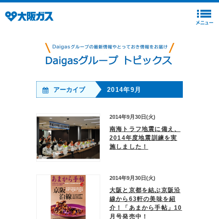
アーカイブ
2014年9月
2014年9月30日(火)
南海トラフ地震に備え、
2014年度地震訓練を実
施しました！
2014年9月30日(火)
大阪と京都を結ぶ京阪沿
線から63軒の美味を紹
介！「あまから手帖」10
月号発売中！