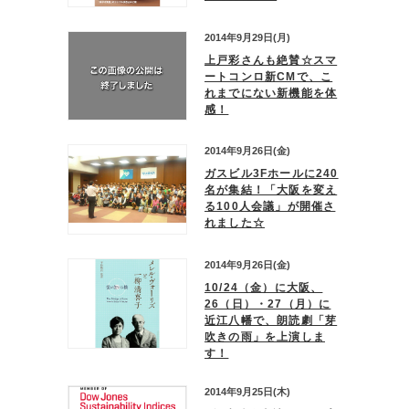
2014年9月29日(月)
上戸彩さんも絶賛☆スマ
ートコンロ新CMで、こ
れまでにない新機能を体
感！
2014年9月26日(金)
ガスビル3Fホールに240
名が集結！「大阪を変え
る100人会議」が開催さ
れました☆
2014年9月26日(金)
10/24（金）に大阪、
26（日）・27（月）に
近江八幡で、朗読劇「芽
吹きの雨」を上演しま
す！
2014年9月25日(木)