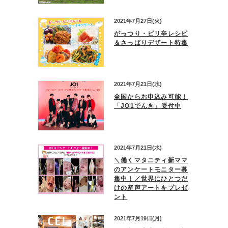
2021年7月27日(火)
がっつり・ピリ辛レシピ
＆さっぱりデザート特集
2021年7月21日(水)
全国からお申込み可能！
「JO1でんき」受付中
2021年7月21日(水)
＼働くマタニティ新ママ
のアンケートモニター募
集中！／世界にひとつだ
けの産声アートをプレゼ
ント
2021年7月19日(月)