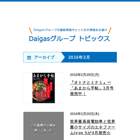
アーカイブ
2016年2月
2016年2月29日(月)
『オトナとミナミ』ー
「あまから手帖」3月号
発売中！
2016年2月25日(木)
世界最高発電効率と世界
最小サイズのエネファー
ムtype Sが4月発売☆