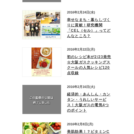
2016年2月24日(水)
幸せなまち・暮らしづく
りに貢献！研究機関
「CEL（セル）」ってど
んなところ？
2016年2月22日(月)
初のレシピ本が2/23発売
☆大阪ガスクッキングス
クールの人気レシピ120
点収録
2016年2月16日(火)
経済的・あんしん・カン
タン・うれしいサービ
ス！大阪ガスの電気4つ
のポイント
2016年2月8日(月)
美肌効果！？ビタミンC