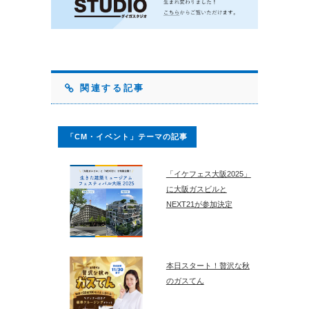
関連する記事
「CM・イベント」テーマの記事
「イケフェス大阪2025」
に大阪ガスビルと
NEXT21が参加決定
本日スタート！贅沢な秋
のガスてん