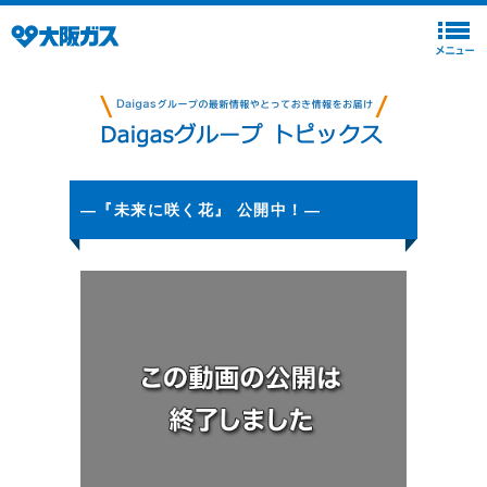
―『未来に咲く花』 公開中！―