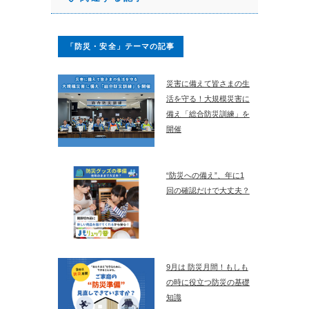
「防災・安全」テーマの記事
災害に備えて皆さまの生
活を守る！大規模災害に
備え「総合防災訓練」を
開催
“防災への備え”、年に1
回の確認だけで大丈夫？
9月は 防災月間！もしも
の時に役立つ防災の基礎
知識