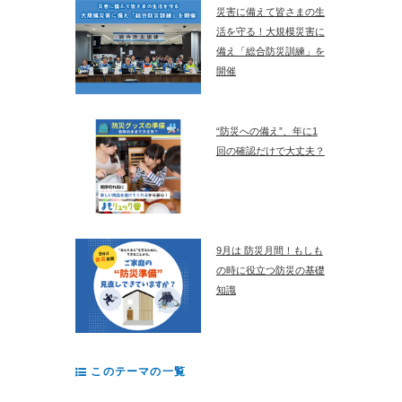
災害に備えて皆さまの生
活を守る！大規模災害に
備え「総合防災訓練」を
開催
“防災への備え”、年に1
回の確認だけで大丈夫？
9月は 防災月間！もしも
の時に役立つ防災の基礎
知識
このテーマの一覧