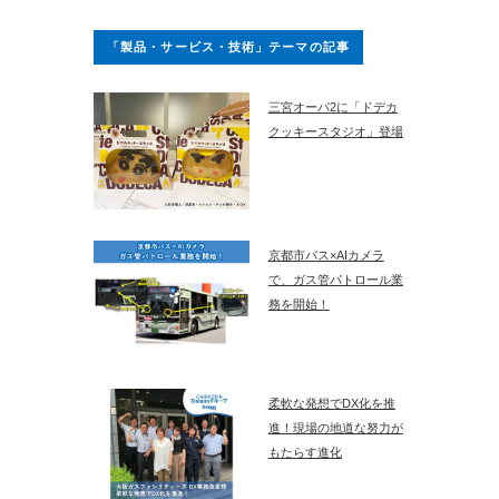
「製品・サービス・技術」テーマの記事
三宮オーパ2に「ドデカ
クッキースタジオ」登場
京都市バス×AIカメラ
で、ガス管パトロール業
務を開始！
柔軟な発想でDX化を推
進！現場の地道な努力が
もたらす進化