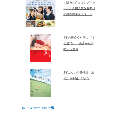
大阪ガスクッキングスク
ールが外国人観光客向け
の料理教室をスタート
1年の締めくくりに、“す
し愛”を。「あまから手
帖」12月号
2年ぶりの奈良特集「あ
まから手帖」11月号
このテーマの一覧