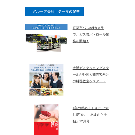
「グループ会社」テーマの記事
京都市バス×AIカメラ
で、ガス管パトロール業
務を開始！
大阪ガスクッキングスク
ールが外国人観光客向け
の料理教室をスタート
1年の締めくくりに、“す
し愛”を。「あまから手
帖」12月号