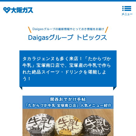
タカラジェンヌも多く来店！「たからづか
牛乳」宝塚南口店で、宝塚産の牛乳で作ら
れた絶品スイーツ・ドリンクを堪能しよ
う！