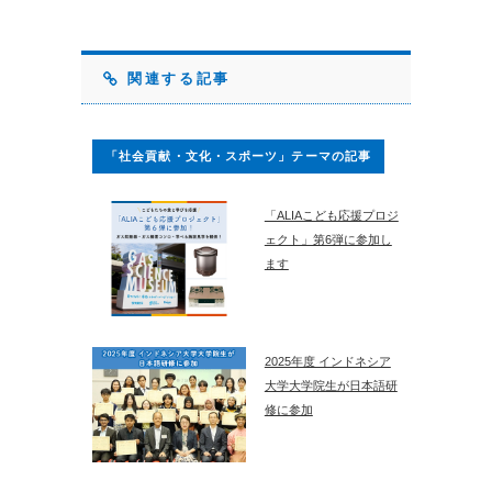
関連する記事
「社会貢献・文化・スポーツ」テーマの記事
「ALIAこども応援プロジ
ェクト」第6弾に参加し
ます
2025年度 インドネシア
大学大学院生が日本語研
修に参加