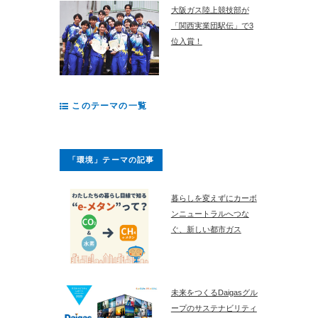
大阪ガス陸上競技部が
「関西実業団駅伝」で3
位入賞！
このテーマの一覧
「環境」テーマの記事
暮らしを変えずにカーボ
ンニュートラルへつな
ぐ、新しい都市ガス
未来をつくるDaigasグル
ープのサステナビリティ