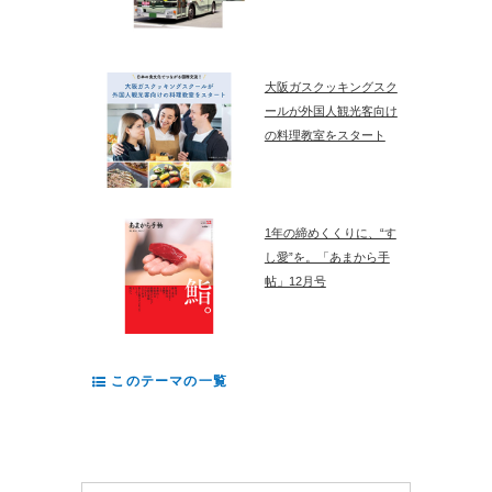
大阪ガスクッキングスク
ールが外国人観光客向け
の料理教室をスタート
1年の締めくくりに、“す
し愛”を。「あまから手
帖」12月号
このテーマの一覧