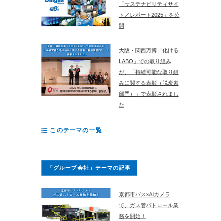
「サステナビリティサイ
ト／レポート2025」を公
開
大阪・関西万博「化ける
LABO」での取り組み
が、「持続可能な取り組
みに関する表彰（脱炭素
部門）」で表彰されまし
た
このテーマの一覧
「グループ会社」テーマの記事
京都市バス×AIカメラ
で、ガス管パトロール業
務を開始！