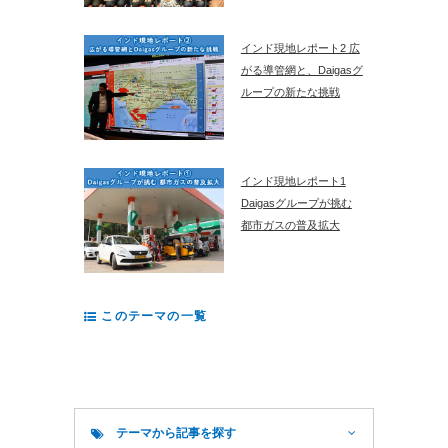
インド現地レポート2 広
がる導管網と、Daigasグ
ループの新たな挑戦
インド現地レポート1
Daigasグループが挑む
都市ガスの普及拡大
このテーマの一覧
テーマから記事を探す