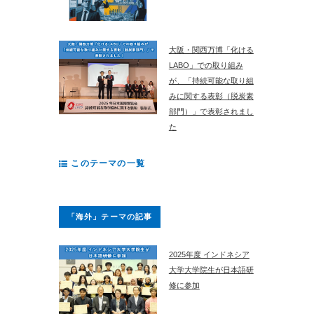
大阪・関西万博「化ける
LABO」での取り組み
が、「持続可能な取り組
みに関する表彰（脱炭素
部門）」で表彰されまし
た
このテーマの一覧
「海外」テーマの記事
2025年度 インドネシア
大学大学院生が日本語研
修に参加