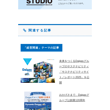
関連する記事
「経営関連」テーマの記事
未来をつくるDaigasグル
ープのサステナビリティ
「サステナビリティサイ
ト／レポート2025」を公
開
おかげさまで、Daigasグ
ループは創業120周年