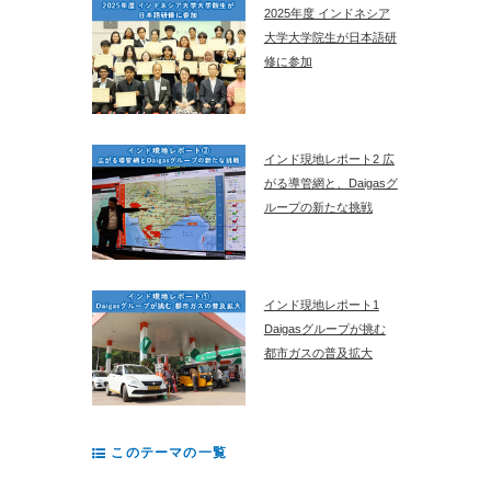
2025年度 インドネシア
大学大学院生が日本語研
修に参加
インド現地レポート2 広
がる導管網と、Daigasグ
ループの新たな挑戦
インド現地レポート1
Daigasグループが挑む
都市ガスの普及拡大
このテーマの一覧