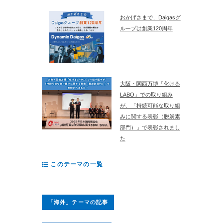
おかげさまで、Daigasグ
ループは創業120周年
大阪・関西万博「化ける
LABO」での取り組み
が、「持続可能な取り組
みに関する表彰（脱炭素
部門）」で表彰されまし
た
このテーマの一覧
「海外」テーマの記事