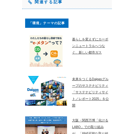
関連する記事
「環境」テーマの記事
暮らしを変えずにカーボ
ンニュートラルへつな
ぐ、新しい都市ガス
未来をつくるDaigasグル
ープのサステナビリティ
「サステナビリティサイ
ト／レポート2025」を公
開
大阪・関西万博「化ける
LABO」での取り組み
が、「持続可能な取り組