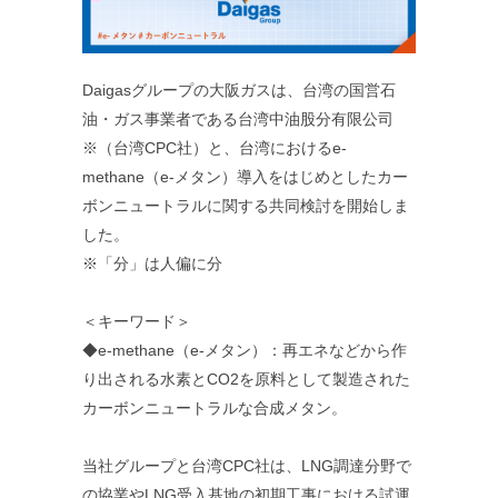
Daigasグループの大阪ガスは、台湾の国営石
油・ガス事業者である台湾中油股分有限公司
※（台湾CPC社）と、台湾におけるe-
methane（e-メタン）導入をはじめとしたカー
ボンニュートラルに関する共同検討を開始しま
した。
※「分」は人偏に分
＜キーワード＞
◆e-methane（e-メタン）：再エネなどから作
り出される水素とCO2を原料として製造された
カーボンニュートラルな合成メタン。
当社グループと台湾CPC社は、LNG調達分野で
の協業やLNG受入基地の初期工事における試運