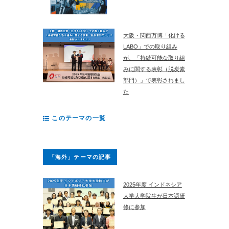
大阪・関西万博「化ける
LABO」での取り組み
が、「持続可能な取り組
みに関する表彰（脱炭素
部門）」で表彰されまし
た
このテーマの一覧
「海外」テーマの記事
2025年度 インドネシア
大学大学院生が日本語研
修に参加