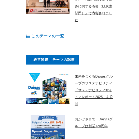
みに関する表彰（脱炭素
部門）」で表彰されまし
た
このテーマの一覧
「経営関連」テーマの記事
未来をつくるDaigasグル
ープのサステナビリティ
「サステナビリティサイ
ト／レポート2025」を公
開
おかげさまで、Daigasグ
ループは創業120周年