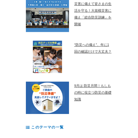
災害に備えて皆さまの生
活を守る！大規模災害に
備え「総合防災訓練」を
開催
“防災への備え”、年に1
回の確認だけで大丈夫？
9月は 防災月間！もしも
の時に役立つ防災の基礎
知識
このテーマの一覧