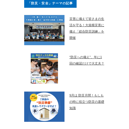
「防災・安全」テーマの記事
災害に備えて皆さまの生
活を守る！大規模災害に
備え「総合防災訓練」を
開催
“防災への備え”、年に1
回の確認だけで大丈夫？
9月は 防災月間！もしも
の時に役立つ防災の基礎
知識