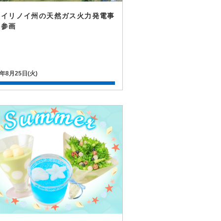
国イリノイ州の天然ガス火力発電事
に参画
0年8月25日(火)