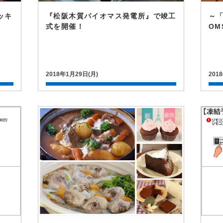
ッキ
『松阪木質バイオマス発電所』で竣工
～「
式を開催！
OM
2018年1月29日(月)
201