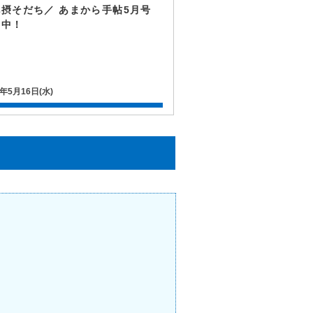
北摂そだち／ あまから手帖5月号
売中！
8年5月16日(水)