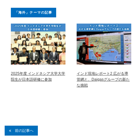
「海外」テーマの記事
2025年度 インドネシア大学大学
インド現地レポート2 広がる導
院生が日本語研修に参加
管網と、Daigasグループの新た
な挑戦
前の記事へ