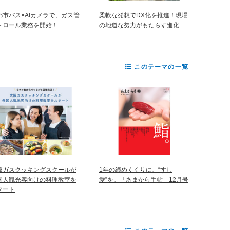
都市バス×AIカメラで、ガス管
柔軟な発想でDX化を推進！現場
トロール業務を開始！
の地道な努力がもたらす進化
このテーマの一覧
阪ガスクッキングスクールが
1年の締めくくりに、“すし
国人観光客向けの料理教室を
愛”を。「あまから手帖」12月号
タート