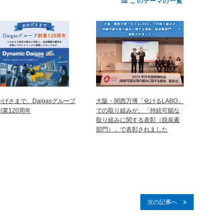
このテーマの一覧
かげさまで、Daigasグループ
大阪・関西万博「化けるLABO」
創業120周年
での取り組みが、「持続可能な
取り組みに関する表彰（脱炭素
部門）」で表彰されました
次の記事へ