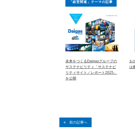
「経営関連」テーマの記事
未来をつくるDaigasグループの
お
サステナビリティ「サステナビ
は
リティサイト／レポート2025」
を公開
前の記事へ