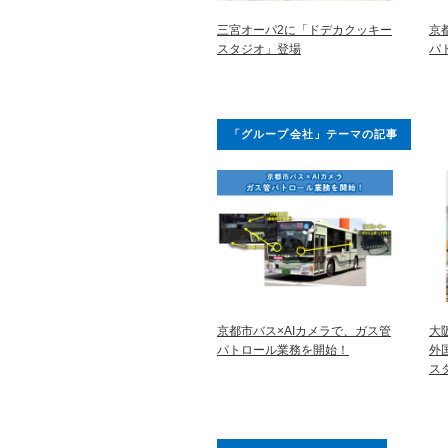
三宮オーパ2に「ドデカクッキー
京
スタジオ」登場
パ
「グループ会社」テーマの記事
京都市バス×AIカメラで、ガス管
大
パトロール業務を開始！
外
ス