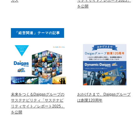
ガス
リティサイト／レポート2025」
を公開
「経営関連」テーマの記事
未来をつくるDaigasグループの
おかげさまで、Daigasグループ
サステナビリティ「サステナビ
は創業120周年
リティサイト／レポート2025」
を公開