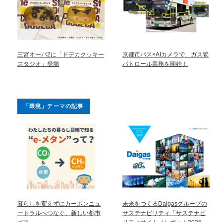
三宮オーパ2に「ドデカクッキー
京都市バス×AIカメラで、ガス管
スタジオ」登場
パトロール業務を開始！
「環境」テーマの記事
暮らしを変えずにカーボンニュ
未来をつくるDaigasグループの
ートラルへつなぐ、新しい都市
サステナビリティ「サステナビ