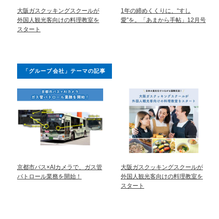
大阪ガスクッキングスクールが
1年の締めくくりに、“すし
外国人観光客向けの料理教室を
愛”を。「あまから手帖」12月号
スタート
「グループ会社」テーマの記事
京都市バス×AIカメラで、ガス管
大阪ガスクッキングスクールが
パトロール業務を開始！
外国人観光客向けの料理教室を
スタート