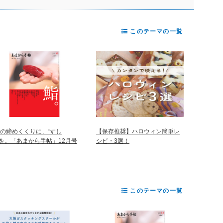
このテーマの一覧
年の締めくくりに、“すし
【保存推奨】ハロウィン簡単レ
”を。「あまから手帖」12月号
シピ・3選！
このテーマの一覧