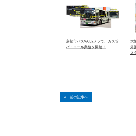
京都市バス×AIカメラで、ガス管
大
パトロール業務を開始！
外
ス
前の記事へ