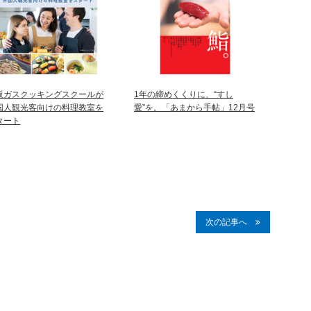
阪ガスクッキングスクールが
1年の締めくくりに、“すし
国人観光客向けの料理教室を
愛”を。「あまから手帖」12月号
タート
次の記事へ