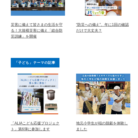
災害に備えて皆さまの生活を守
“防災への備え”、年に1回の確認
る！大規模災害に備え「総合防
だけで大丈夫？
災訓練」を開催
「子ども」テーマの記事
「ALIAこども応援プロジェク
地元小学生が稲の脱穀を体験し
ト」第6弾に参加します
ました