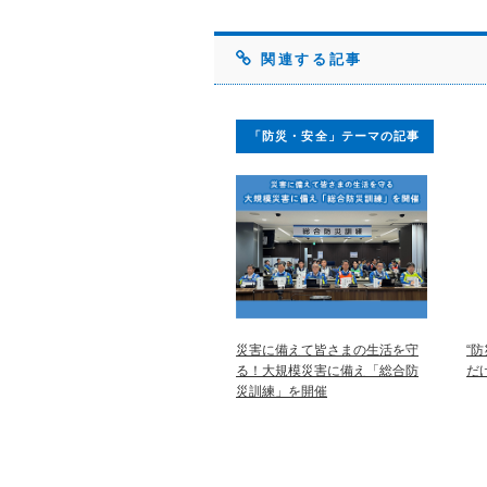
関連する記事
「防災・安全」テーマの記事
災害に備えて皆さまの生活を守
“
る！大規模災害に備え「総合防
だ
災訓練」を開催