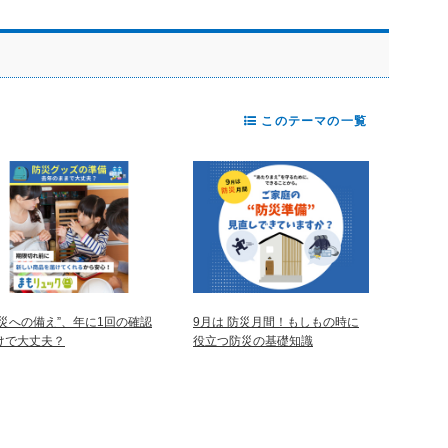
このテーマの一覧
防災への備え”、年に1回の確認
9月は 防災月間！もしもの時に
けで大丈夫？
役立つ防災の基礎知識