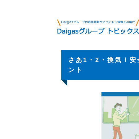
さあ1・2・換気！
ント