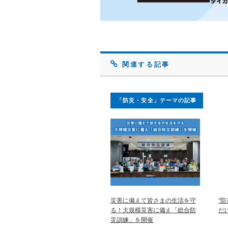
関連する記事
「防災・安全」テーマの記事
災害に備えて皆さまの生活を守
“
る！大規模災害に備え「総合防
だ
災訓練」を開催