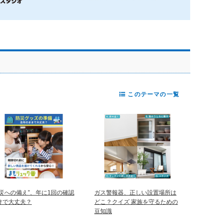
このテーマの一覧
防災への備え”、年に1回の確認
ガス警報器、正しい設置場所は
けで大丈夫？
どこ？クイズ 家族を守るための
豆知識