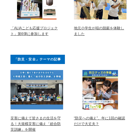
「ALIAこども応援プロジェク
地元小学生が稲の脱穀を体験し
ト」第6弾に参加します
ました
「防災・安全」テーマの記事
災害に備えて皆さまの生活を守
“防災への備え”、年に1回の確認
る！大規模災害に備え「総合防
だけで大丈夫？
災訓練」を開催