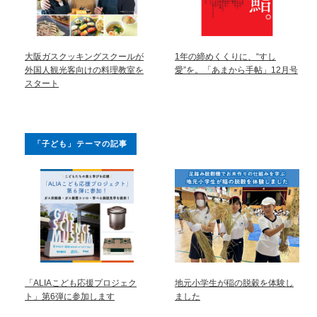
大阪ガスクッキングスクールが
1年の締めくくりに、“すし
外国人観光客向けの料理教室を
愛”を。「あまから手帖」12月号
スタート
「子ども」テーマの記事
「ALIAこども応援プロジェク
地元小学生が稲の脱穀を体験し
ト」第6弾に参加します
ました