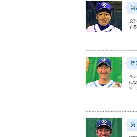
第
投
す
第
キ
に
す
第