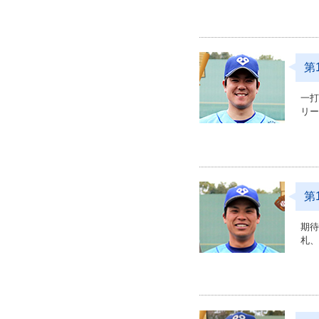
第
一
リ
第
期
札