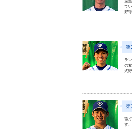
盗塁
て
野
第
ラ
の
式
第
強
す