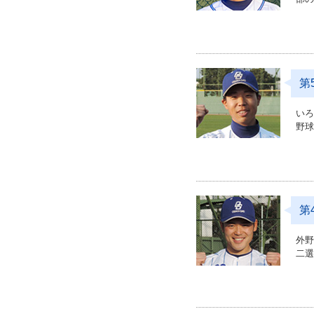
第
い
野
第
外
二