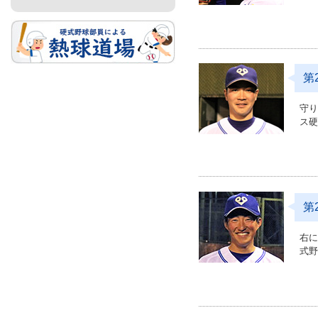
お問
第
守
ス
第
右
式