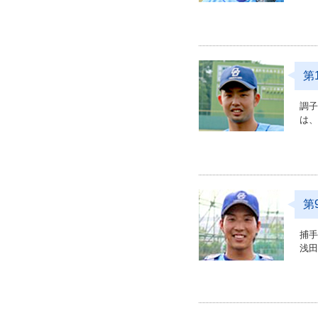
第
調
は
第
捕
浅