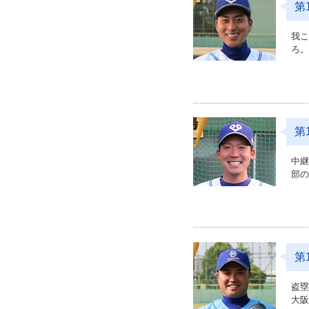
第
我
ろ
第
中継
部
第
盗塁
大