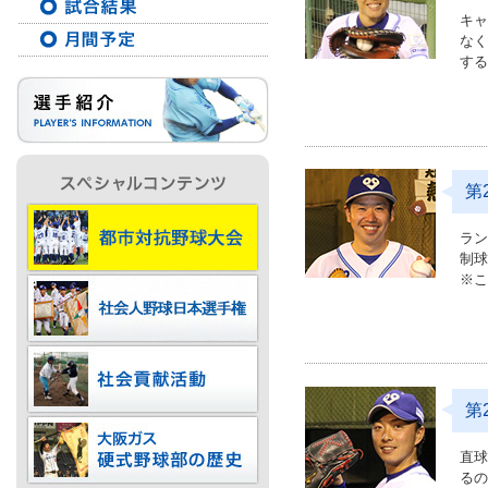
キ
な
す
IR情報
採用情報
第
プレスリリース
ラ
制
※こ
ご
第
業務
直
る