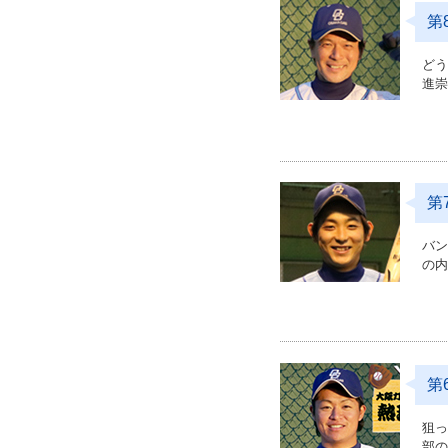
第
ど
進
第
バ
の
第
狙
部