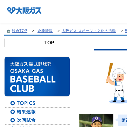
総合TOP
>
企業情報
>
大阪ガス スポーツ・文化の活動
>
企業情報TOP
企業/グループについて
社会貢献
技術開発
第
サステナビリティ