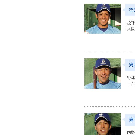
第
投
大
第
野
っ
第
内