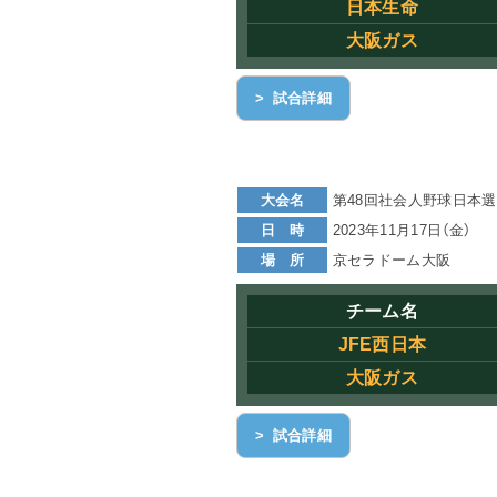
日本生命
大阪ガス
> 試合詳細
大会名
第48回社会人野球日本選
日 時
2023年11月17日（金）
場 所
京セラドーム大阪
チーム名
JFE西日本
大阪ガス
> 試合詳細