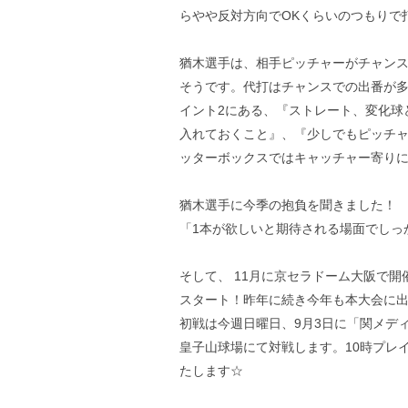
らやや反対方向でOKくらいのつもりで
猶木選手は、相手ピッチャーがチャン
そうです。代打はチャンスでの出番が
イント2にある、『ストレート、変化球
入れておくこと』、『少しでもピッチ
ッターボックスではキャッチャー寄り
猶木選手に今季の抱負を聞きました！
「1本が欲しいと期待される場面でしっ
そして、 11月に京セラドーム大阪で
スタート！昨年に続き今年も本大会に
初戦は今週日曜日、9月3日に「関メデ
皇子山球場にて対戦します。10時プレ
たします☆