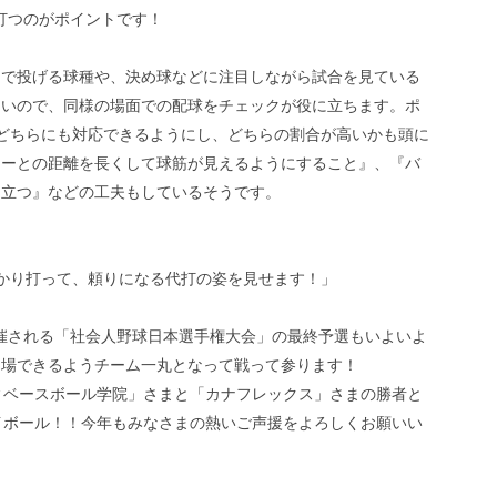
打つのがポイントです！
スで投げる球種や、決め球などに注目しながら試合を見ている
多いので、同様の場面での配球をチェックが役に立ちます。ポ
どちらにも対応できるようにし、どちらの割合が高いかも頭に
ャーとの距離を長くして球筋が見えるようにすること』、『バ
に立つ』などの工夫もしているそうです。
かり打って、頼りになる代打の姿を見せます！」
開催される「社会人野球日本選手権大会」の最終予選もいよいよ
出場できるようチーム一丸となって戦って参ります！
ィベースボール学院」さまと「カナフレックス」さまの勝者と
イボール！！今年もみなさまの熱いご声援をよろしくお願いい