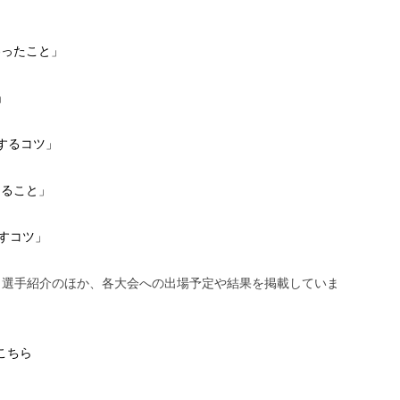
わったこと」
」
するコツ」
けること」
ばすコツ」
、選手紹介のほか、各大会への出場予定や結果を掲載していま
こちら