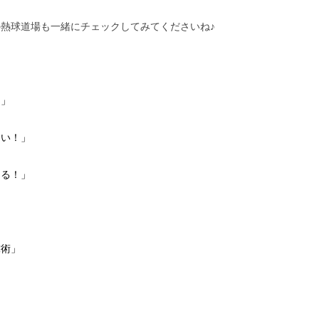
熱球道場も一緒にチェックしてみてくださいね♪
は」
たい！」
なる！」
球術」