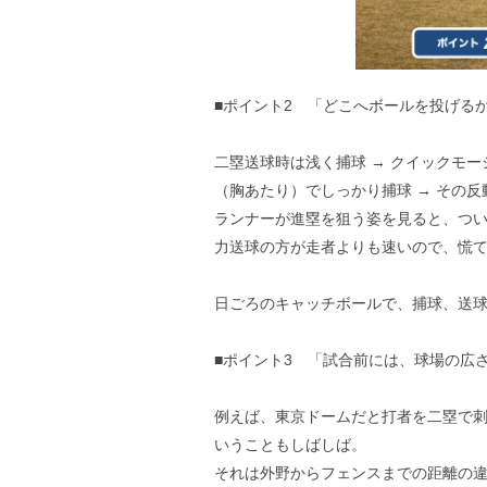
■ポイント2 「どこへボールを投げる
二塁送球時は浅く捕球 → クイックモ
（胸あたり）でしっかり捕球 → その
ランナーが進塁を狙う姿を見ると、つ
力送球の方が走者よりも速いので、慌て
日ごろのキャッチボールで、捕球、送
■ポイント3 「試合前には、球場の広
例えば、東京ドームだと打者を二塁で刺
いうこともしばしば。
それは外野からフェンスまでの距離の