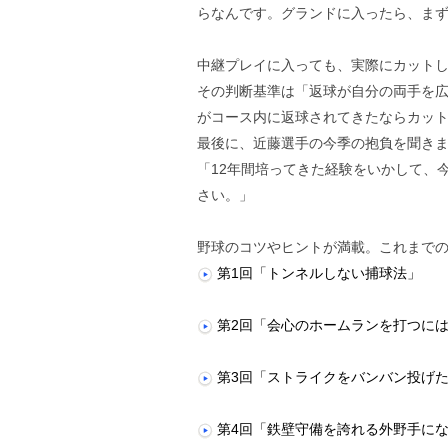
らなんです。グランドに入ったら、ま
中継プレイに入っても、実際にカット
その判断基準は「返球が自分の両手を
がコース内に返球されてきたならカッ
最後に、近藤選手の今季の抱負を聞きま
「12年間培ってきた経験をいかして、
さい。」
野球のコツやヒントが満載。これまでの
第1回「トンネルしない捕球法」
第2回「会心のホームランを打つに
第3回「ストライクをバンバン投げ
第4回「鉄壁守備を誇れる外野手に