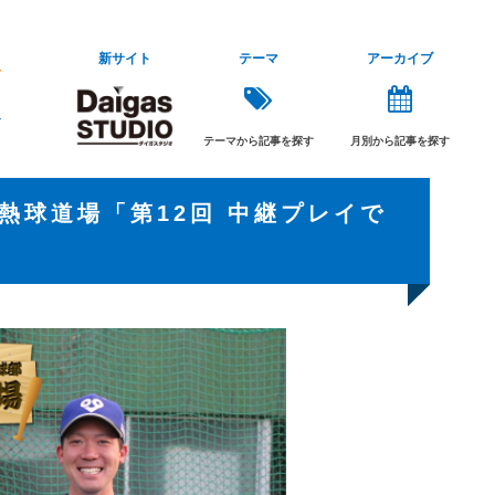
新サイト
テーマ
アーカイブ
テーマから記事を探す
月別から記事を探す
熱球道場「第12回 中継プレイで