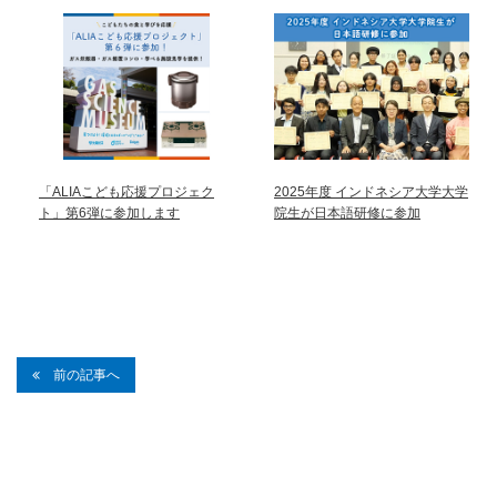
「ALIAこども応援プロジェク
2025年度 インドネシア大学大学
ト」第6弾に参加します
院生が日本語研修に参加
前の記事へ