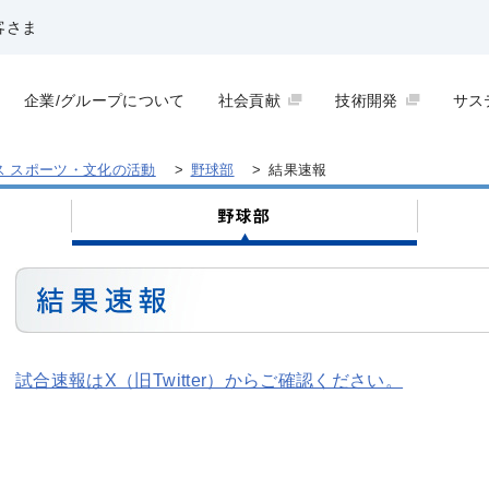
客さま
企業/グループについて
社会貢献
技術開発
サス
ス スポーツ・文化の活動
>
野球部
>
結果速報
試合速報はX（旧Twitter）からご確認ください。