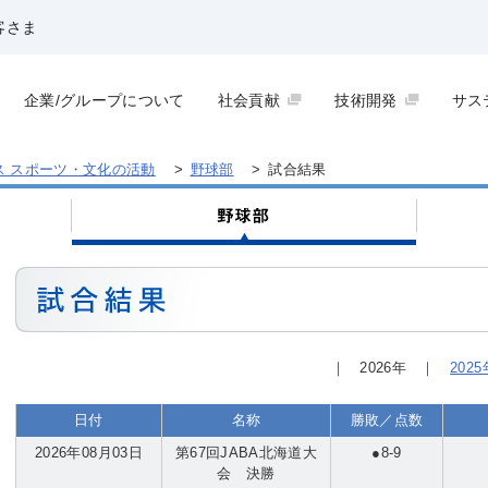
客さま
企業/グループについて
社会貢献
技術開発
サス
ス スポーツ・文化の活動
>
野球部
>
試合結果
｜ 2026年 ｜
20
日付
名称
勝敗／点数
2026年08月03日
第67回JABA北海道大
●8-9
会 決勝