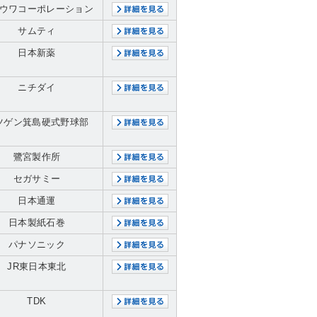
ウワコーポレーション
サムティ
日本新薬
ニチダイ
ツゲン箕島硬式野球部
鷺宮製作所
セガサミー
日本通運
日本製紙石巻
パナソニック
JR東日本東北
TDK