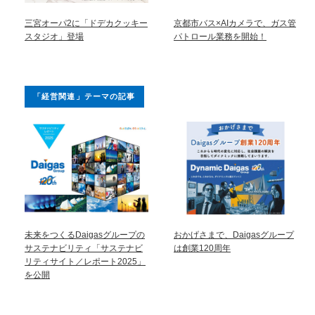
三宮オーパ2に「ドデカクッキー
京都市バス×AIカメラで、ガス管
スタジオ」登場
パトロール業務を開始！
「経営関連」テーマの記事
未来をつくるDaigasグループの
おかげさまで、Daigasグループ
サステナビリティ「サステナビ
は創業120周年
リティサイト／レポート2025」
を公開