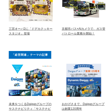
三宮オーパ2に「ドデカクッキー
京都市バス×AIカメラで、ガス管
スタジオ」登場
パトロール業務を開始！
「経営関連」テーマの記事
未来をつくるDaigasグループの
おかげさまで、Daigasグループ
サステナビリティ「サステナビ
は創業120周年