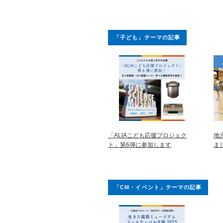
「子ども」テーマの記事
「ALIAこども応援プロジェク
地
ト」第6弾に参加します
ま
「CM・イベント」テーマの記事