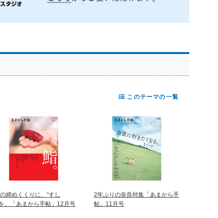
このテーマの一覧
年の締めくくりに、“すし
2年ぶりの奈良特集「あまから手
”を。「あまから手帖」12月号
帖」11月号