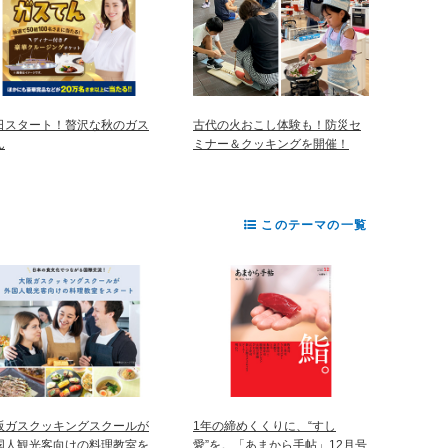
日スタート！贅沢な秋のガス
古代の火おこし体験も！防災セ
ん
ミナー＆クッキングを開催！
このテーマの一覧
阪ガスクッキングスクールが
1年の締めくくりに、“すし
国人観光客向けの料理教室を
愛”を。「あまから手帖」12月号