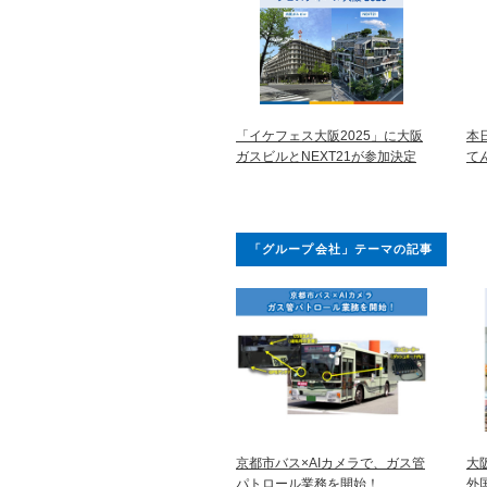
「イケフェス大阪2025」に大阪
本
ガスビルとNEXT21が参加決定
て
「グループ会社」テーマの記事
京都市バス×AIカメラで、ガス管
大
パトロール業務を開始！
外