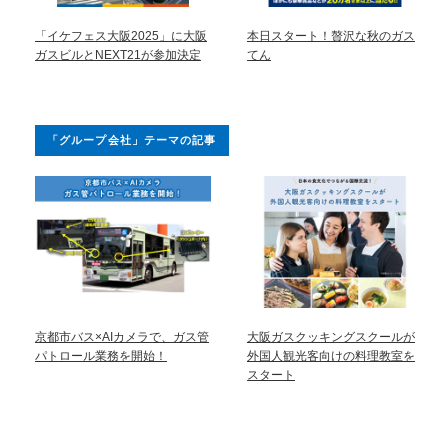
「イケフェス大阪2025」に大阪
本日スタート！贅沢な秋のガス
ガスビルとNEXT21が参加決定
てん
「グループ会社」テーマの記事
京都市バス×AIカメラで、ガス管
大阪ガスクッキングスクールが
パトロール業務を開始！
外国人観光客向けの料理教室を
スタート