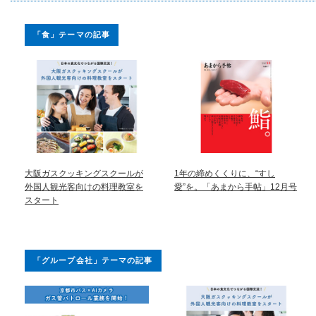
「食」テーマの記事
大阪ガスクッキングスクールが
1年の締めくくりに、“すし
外国人観光客向けの料理教室を
愛”を。「あまから手帖」12月号
スタート
「グループ会社」テーマの記事