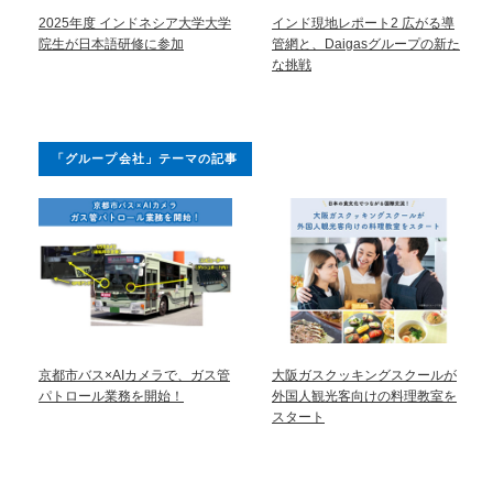
2025年度 インドネシア大学大学
インド現地レポート2 広がる導
院生が日本語研修に参加
管網と、Daigasグループの新た
な挑戦
「グループ会社」テーマの記事
京都市バス×AIカメラで、ガス管
大阪ガスクッキングスクールが
パトロール業務を開始！
外国人観光客向けの料理教室を
スタート