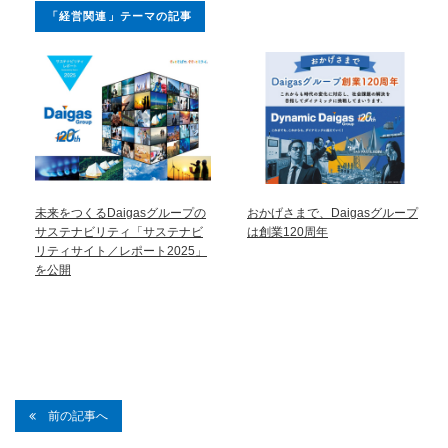
「経営関連」テーマの記事
未来をつくるDaigasグループの
おかげさまで、Daigasグループ
サステナビリティ「サステナビ
は創業120周年
リティサイト／レポート2025」
を公開
前の記事へ