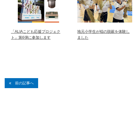
「ALIAこども応援プロジェク
地元小学生が稲の脱穀を体験し
ト」第6弾に参加します
ました
前の記事へ